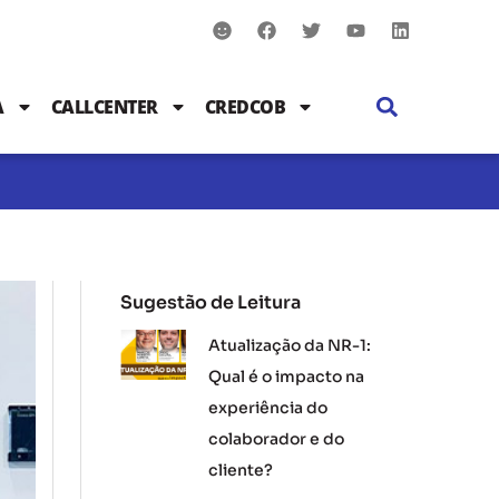
S
F
T
Y
L
m
a
w
o
i
i
c
i
u
n
l
e
t
t
k
e
b
t
u
e
A
CALLCENTER
CREDCOB
o
e
b
d
o
r
e
i
k
n
Sugestão de Leitura
Atualização da NR-1:
Qual é o impacto na
experiência do
colaborador e do
cliente?