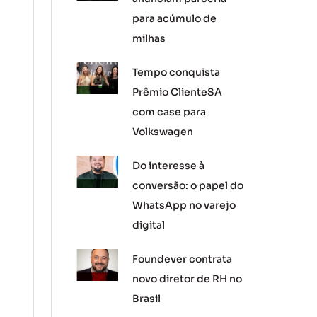
para acúmulo de
milhas
Tempo conquista
Prêmio ClienteSA
com case para
Volkswagen
Do interesse à
conversão: o papel do
WhatsApp no varejo
digital
Foundever contrata
novo diretor de RH no
Brasil