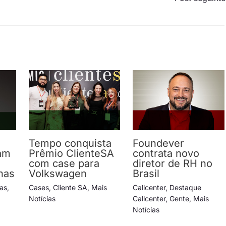
Tempo conquista
Foundever
am
Prêmio ClienteSA
contrata novo
com case para
diretor de RH no
has
Volkswagen
Brasil
ias
,
Cases
,
Cliente SA
,
Mais
Callcenter
,
Destaque
Notícias
Callcenter
,
Gente
,
Mais
Notícias