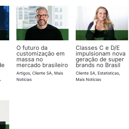
O futuro da
Classes C e D/E
e
customização em
impulsionam nova
massa no
geração de super
de
mercado brasileiro
brands no Brasil
s
Artigos
,
Cliente SA
,
Mais
Cliente SA
,
Estatísticas
,
s
,
Notícias
Mais Notícias