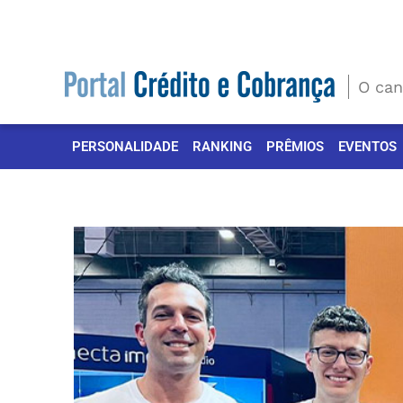
Ir
para
o
conteúdo
O can
PERSONALIDADE
RANKING
PRÊMIOS
EVENTOS