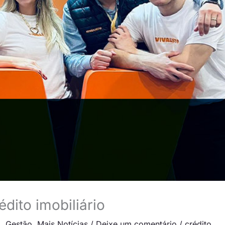
édito imobiliário
a
,
Gestão
,
Mais Notícias
/
Deixe um comentário
/
crédito
,