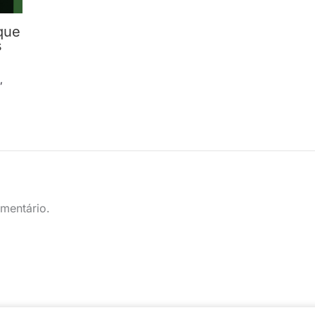
que
s
s
,
mentário.