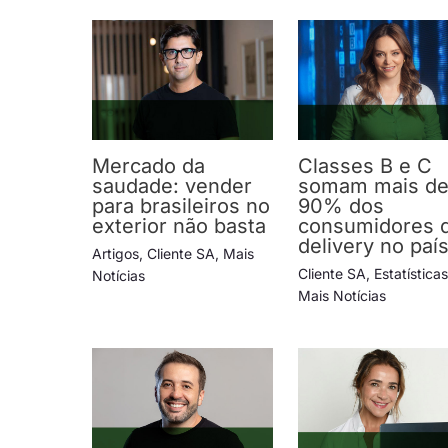
Mercado da
Classes B e C
saudade: vender
somam mais d
para brasileiros no
90% dos
exterior não basta
consumidores 
delivery no paí
Artigos
,
Cliente SA
,
Mais
Cliente SA
,
Estatística
Notícias
Mais Notícias