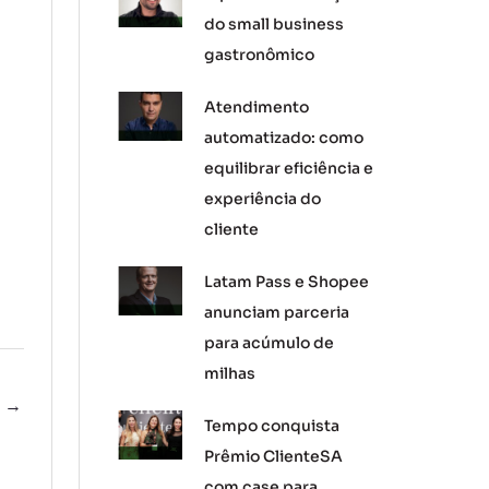
do small business
gastronômico
Atendimento
automatizado: como
equilibrar eficiência e
experiência do
cliente
Latam Pass e Shopee
anunciam parceria
para acúmulo de
milhas
e
→
Tempo conquista
Prêmio ClienteSA
com case para