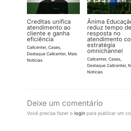
Creditas unifica
Ânima Educaçã
atendimento ao
reduz tempo d
cliente e ganha
resposta no
eficiência
atendimento c
estratégia
Callcenter
,
Cases
,
omnichannel
Destaque Callcenter
,
Mais
Callcenter
,
Cases
,
Notícias
Destaque Callcenter
,
M
Notícias
Deixe um comentário
Você precisa fazer o
login
para publicar um co