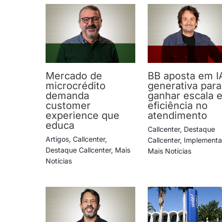
Mercado de
BB aposta em I
microcrédito
generativa para
demanda
ganhar escala 
customer
eficiência no
experience que
atendimento
educa
Callcenter
,
Destaque
Artigos
,
Callcenter
,
Callcenter
,
Implement
Destaque Callcenter
,
Mais
Mais Notícias
Notícias