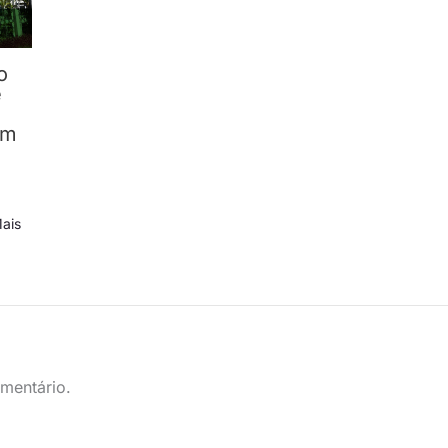
o
e
om
ais
mentário.