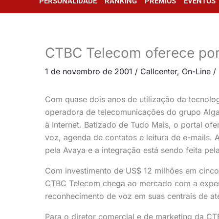
PERSONALIDADE
RANKING
PRÊMIOS
EVENTOS
CTBC Telecom oferece por
1 de novembro de 2001
/
Callcenter
,
On-Line
/
Com quase dois anos de utilização da tecnol
operadora de telecomunicações do grupo Algar,
à Internet. Batizado de Tudo Mais, o portal of
voz, agenda de contatos e leitura de e-mails. 
pela Avaya e a integração está sendo feita pel
Com investimento de US$ 12 milhões em cinco 
CTBC Telecom chega ao mercado com a experi
reconhecimento de voz em suas centrais de at
Para o diretor comercial e de marketing da C