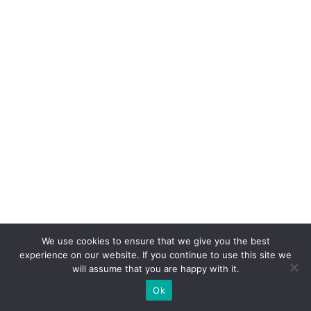
a
ç
ã
o
e
m
m
a
s
s
a
n
o
We use cookies to ensure that we give you the best
experience on our website. If you continue to use this site we
m
will assume that you are happy with it.
e
Ok
r