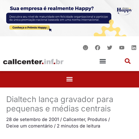
Ir
para
o
conteúdo
S
F
T
Y
L
m
a
w
o
i
i
c
i
u
n
l
e
t
t
k
e
b
t
u
e
o
e
b
d
o
r
e
i
k
n
Dialtech lança gravador para
pequenas e médias centrais
28 de setembro de 2001
/
Callcenter
,
Produtos
/
Deixe um comentário
/
2 minutos de leitura