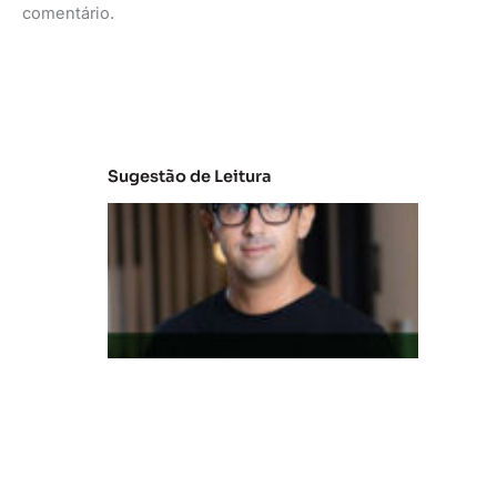
comentário.
Sugestão de Leitura
M
e
r
c
a
d
o
d
a