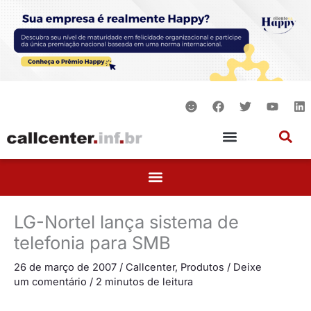
Ir
para
o
conteúdo
S
F
T
Y
L
m
a
w
o
i
i
c
i
u
n
l
e
t
t
k
e
b
t
u
e
o
e
b
d
o
r
e
i
k
n
LG-Nortel lança sistema de
telefonia para SMB
26 de março de 2007
/
Callcenter
,
Produtos
/
Deixe
um comentário
/
2 minutos de leitura