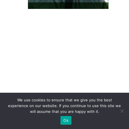
re
s
s
e
à
c
o
n
v
er
s
ã
We use cookies to ensure that we give you the best
o:
experience on our website. If you continue to use this site we
o
will assume that you are happy with it.
p
Ok
a