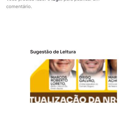
comentário.
Sugestão de Leitura
A
t
u
al
iz
a
ç
ã
o