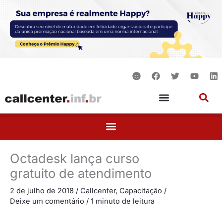
Ir
para
o
conteúdo
S
F
T
Y
L
m
a
w
o
i
i
c
i
u
n
l
e
t
t
k
e
b
t
u
e
o
e
b
d
o
r
e
i
k
n
Octadesk lança curso
gratuito de atendimento
2 de julho de 2018
/
Callcenter
,
Capacitação
/
Deixe um comentário
/
1 minuto de leitura