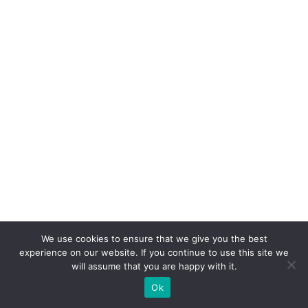
o
W
h
at
s
A
p
p
n
o
v
ar
ej
We use cookies to ensure that we give you the best
experience on our website. If you continue to use this site we
o
will assume that you are happy with it.
di
Ok
gi