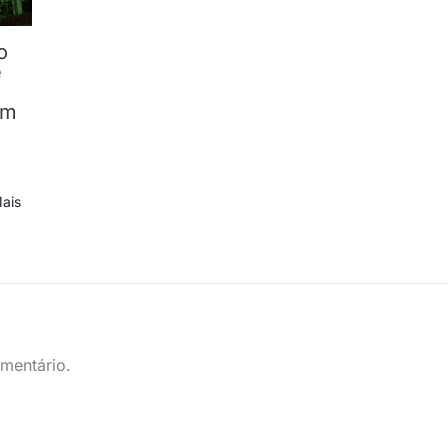
o
e
om
ais
mentário.