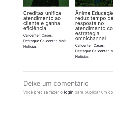
Creditas unifica
Ânima Educaçã
atendimento ao
reduz tempo d
cliente e ganha
resposta no
eficiência
atendimento c
estratégia
Callcenter
,
Cases
,
omnichannel
Destaque Callcenter
,
Mais
Callcenter
,
Cases
,
Notícias
Destaque Callcenter
,
M
Notícias
Deixe um comentário
Você precisa fazer o
login
para publicar um co