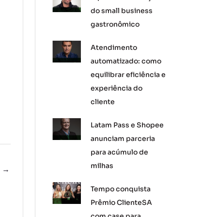
do small business
gastronômico
Atendimento
automatizado: como
equilibrar eficiência e
experiência do
cliente
Latam Pass e Shopee
anunciam parceria
para acúmulo de
milhas
e
→
Tempo conquista
Prêmio ClienteSA
com case para