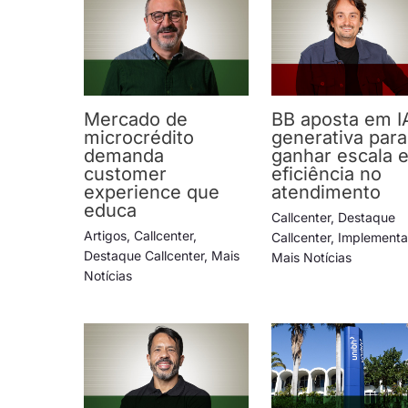
Mercado de
BB aposta em I
microcrédito
generativa para
demanda
ganhar escala 
customer
eficiência no
experience que
atendimento
educa
Callcenter
,
Destaque
Artigos
,
Callcenter
,
Callcenter
,
Implement
Destaque Callcenter
,
Mais
Mais Notícias
Notícias