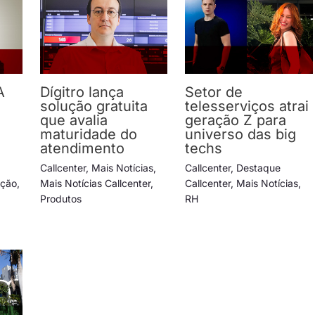
A
Dígitro lança
Setor de
solução gratuita
telesserviços atrai
e
que avalia
geração Z para
maturidade do
universo das big
atendimento
techs
Callcenter
,
Mais Notícias
,
Callcenter
,
Destaque
ação
,
Mais Notícias Callcenter
,
Callcenter
,
Mais Notícias
,
Produtos
RH