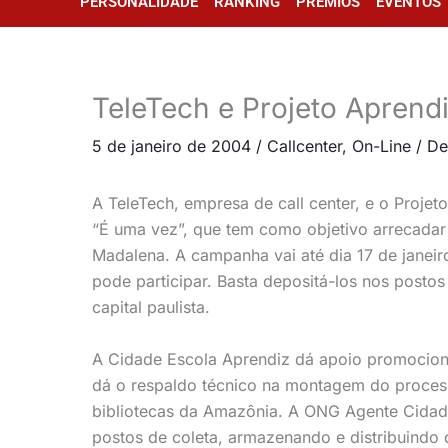
PERSONALIDADE
RANKING
PRÊMIOS
EVENTOS
TeleTech e Projeto Apren
5 de janeiro de 2004
/
Callcenter
,
On-Line
/
De
A TeleTech, empresa de call center, e o Proje
“É uma vez”, que tem como objetivo arrecadar l
Madalena. A campanha vai até dia 17 de janeir
pode participar. Basta depositá-los nos postos
capital paulista.
A Cidade Escola Aprendiz dá apoio promocio
dá o respaldo técnico na montagem do process
bibliotecas da Amazônia. A ONG Agente Cidadã
postos de coleta, armazenando e distribuindo 