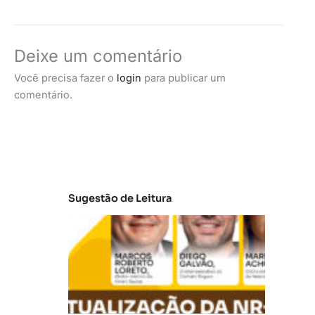
Deixe um comentário
Você precisa fazer o
login
para publicar um
comentário.
Sugestão de Leitura
A
t
u
al
iz