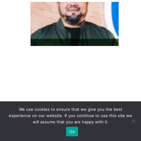
D
o
in
te
re
s
s
e
à
c
o
n
We use cookies to ensure that we give you the best
v
experience on our website. If you continue to use this site we
er
will assume that you are happy with it.
s
Ok
ã