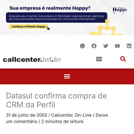
Ir
para
o
conteúdo
S
F
T
Y
L
m
a
w
o
i
i
c
i
u
n
l
e
t
t
k
e
b
t
u
e
o
e
b
d
o
r
e
i
k
n
Datasul confirma compra de
CRM da Perfil
31 de julho de 2002
/
Callcenter
,
On-Line
/
Deixe
um comentário
/
2 minutos de leitura