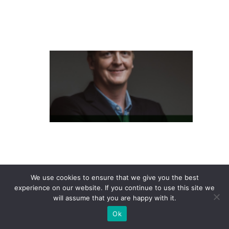
n
t
e
L
at
a
m
P
a
s
s
e
We use cookies to ensure that we give you the best
S
experience on our website. If you continue to use this site we
will assume that you are happy with it.
h
Ok
o