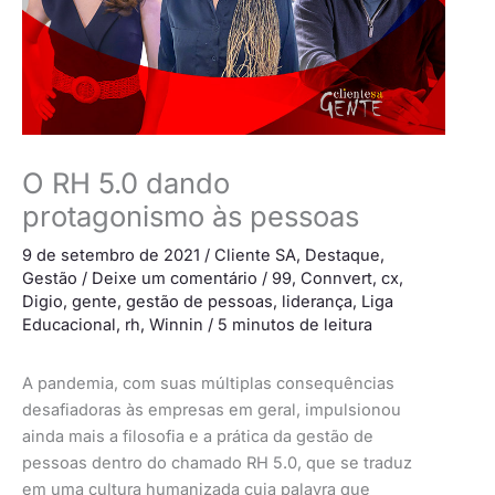
O RH 5.0 dando
protagonismo às pessoas
9 de setembro de 2021
/
Cliente SA
,
Destaque
,
Gestão
/
Deixe um comentário
/
99
,
Connvert
,
cx
,
Digio
,
gente
,
gestão de pessoas
,
liderança
,
Liga
Educacional
,
rh
,
Winnin
/
5 minutos de leitura
A pandemia, com suas múltiplas consequências
desafiadoras às empresas em geral, impulsionou
ainda mais a filosofia e a prática da gestão de
pessoas dentro do chamado RH 5.0, que se traduz
em uma cultura humanizada cuja palavra que