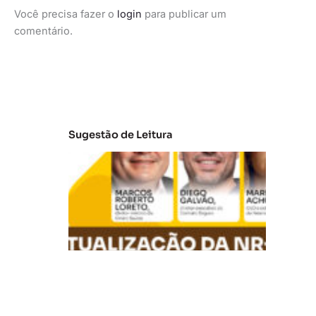
Você precisa fazer o
login
para publicar um
comentário.
Sugestão de Leitura
A
t
u
al
iz
a
ç
ã