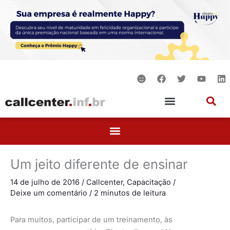
Ir
para
o
conteúdo
S
F
T
Y
L
m
a
w
o
i
i
c
i
u
n
l
e
t
t
k
e
b
t
u
e
o
e
b
d
o
r
e
i
k
n
Um jeito diferente de ensinar
14 de julho de 2016
/
Callcenter
,
Capacitação
/
Deixe um comentário
/
2 minutos de leitura
Para muitos, participar de um treinamento, às