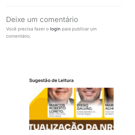
Deixe um comentário
Você precisa fazer o
login
para publicar um
comentário.
Sugestão de Leitura
A
t
u
al
iz
a