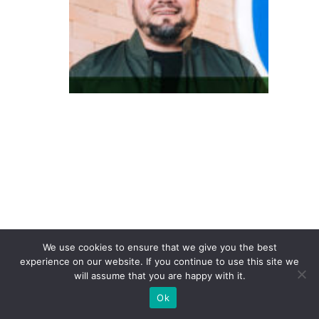
D
o
in
te
re
s
s
e
à
c
o
n
v
We use cookies to ensure that we give you the best
experience on our website. If you continue to use this site we
er
will assume that you are happy with it.
s
Ok
ã